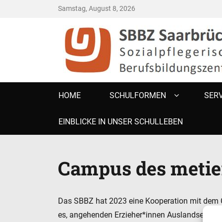
Samstag, August 8, 2026
SBBZ SAARBR
Sozialpflegerisches Berufsbildungszentrum
Primary
HOME
SCHULFORMEN
SERV
menu
EINBLICKE IN UNSER SCHULLEBEN
Campus des metier
Das SBBZ hat 2023 eine Kooperation mit dem Ca
es, angehenden Erzieher*innen Auslandserfah