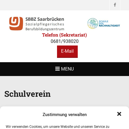
Facebo
SBBZ
Sozialpflegerisches Berufsbildungszentrum
SAARBRÜCKEN
Telefon (Sekretariat)
0681/938020
E-Mail
MENU
Schulverein
Der neue Vorstand des Schulvereins (seit 30.
Zustimmung verwalten
September 2020)
Wir verwenden Cookies, um unsere Website und unseren Service zu
Vorsitzender: Patrik Morschett