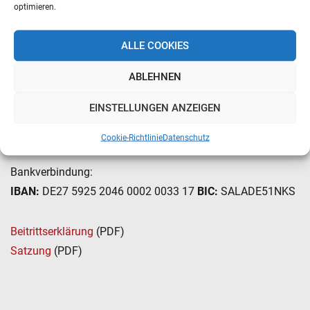
optimieren.
Erste stellvertretende Vorsitzende: Michèle Kölzer
Referentin für Presse- und Öffentlichkeitsarbeit: Carolin
ALLE COOKIES
Boscolo
Schriftführer: Ingo Rammer
ABLEHNEN
Schatzmeisterin: Karina Lieser
EINSTELLUNGEN ANZEIGEN
Beisitzer*innen: Ulrike Lehnhardt, Martina Kräh-Bick,
Thomas Kleinewig
Cookie-Richtlinie
Datenschutz
Bankverbindung:
IBAN:
DE27 5925 2046 0002 0033 17
BIC:
SALADE51NKS
Beitrittserklärung
(PDF)
Satzung
(PDF)