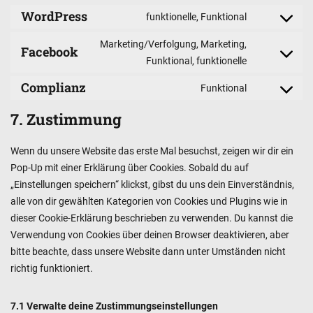
WordPress
funktionelle, Funktional
Consent
to
Marketing/Verfolgung, Marketing,
Facebook
service
Consent
Funktional, funktionelle
wordpress
to
Complianz
Funktional
service
Consent
facebook
to
7. Zustimmung
service
complianz
Wenn du unsere Website das erste Mal besuchst, zeigen wir dir ein
Pop-Up mit einer Erklärung über Cookies. Sobald du auf
„Einstellungen speichern“ klickst, gibst du uns dein Einverständnis,
alle von dir gewählten Kategorien von Cookies und Plugins wie in
dieser Cookie-Erklärung beschrieben zu verwenden. Du kannst die
Verwendung von Cookies über deinen Browser deaktivieren, aber
bitte beachte, dass unsere Website dann unter Umständen nicht
richtig funktioniert.
7.1 Verwalte deine Zustimmungseinstellungen